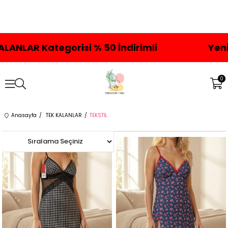
NLAR Kategorisi % 50 İndirimli
Yeni Üy
0
Anasayfa
TEK KALANLAR
TEKSTİL