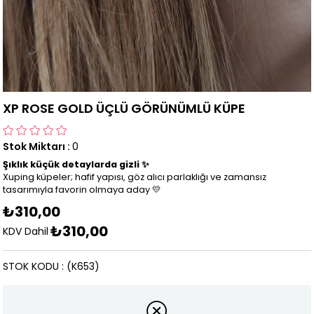
XP ROSE GOLD ÜÇLÜ GÖRÜNÜMLÜ KÜPE
Stok Miktarı
:
0
Şıklık küçük detaylarda gizli ✨
Xuping küpeler; hafif yapısı, göz alıcı parlaklığı ve zamansız
tasarımıyla favorin olmaya aday 💛
₺310,00
₺310,00
KDV Dahil
STOK KODU
(K653)