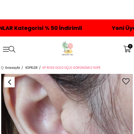
gorisi % 50 İndirimli
Yeni Üyelere Öze
0
Anasayfa
KÜPELER
XP ROSE GOLD ÜÇLÜ GÖRÜNÜMLÜ KÜPE