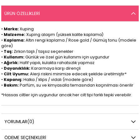
ÜRÜN ÖZELLIKLERI
•
Marka:
Xuping
•
Malzeme:
Xuping alaşım (yüksek kalite kaplama)
•
Kaplama:
Altın rengi kaplama / Rose gold / Gümüş tonu (modele
göre)
•
Taş:
Zirkon taşlı / taşsız seçenekler
•
Kullanım:
Günlük ve özel gün kullanımı için uygundur
•
Ağırlık:
Hafif yapılı, kulakta rahatsızlık yapmaz
•
Dayanıklılık:
Kararmaya karşı dirençli
•
Cilt Uyumu:
Alerji riskini minimize edecek şekilde üretilmiştir*
•
Kapanış:
Halka / klips / vidalı (modele göre)
•
Bakım:
Parfüm, su ve kimyasalla temasından kaçınılması önerilir
*Hassas ciltler için uygundur ancak her cilt tipi farklı tepki verebilir.
YORUMLAR
(0)
ÖDEME SEÇENEKLERI