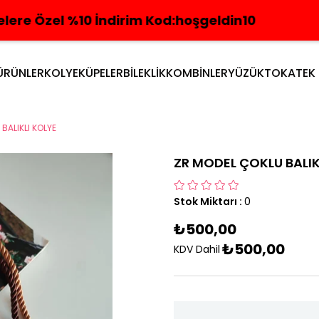
10 İndirim Kod:hoşgeldin10
4 AL 3 ÖDE
ÜRÜNLER
KOLYE
KÜPELER
BİLEKLİK
KOMBİNLER
YÜZÜK
TOKA
TEK
BALIKLI KOLYE
ZR MODEL ÇOKLU BALIK
Stok Miktarı
:
0
₺500,00
₺500,00
KDV Dahil