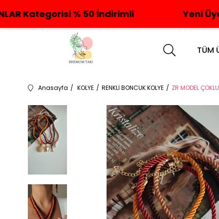
si % 50 İndirimli
Yeni Üyelere Özel %
TÜM 
Anasayfa
KOLYE
RENKLİ BONCUK KOLYE
ZR MODEL ÇOKLU 