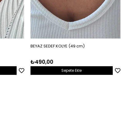
BEYAZ SEDEF KOLYE (49 cm)
RENKL
₺490,00
₺35
Sepete Ekle