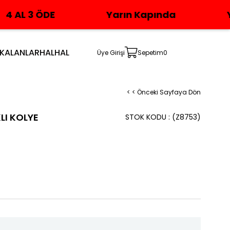
Yarın Kapında
Yeni Üyelere 
 KALANLAR
HALHAL
Üye Girişi
Sepetim
0
< < Önceki Sayfaya Dön
LI KOLYE
STOK KODU
(Z8753)