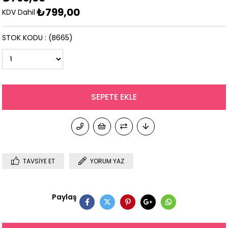
₺799,00
KDV Dahil
STOK KODU
(B665)
TAVSIYE ET
YORUM YAZ
Paylaş