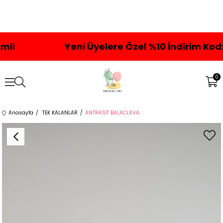
elere Özel %10 İndirim Kod:hoşgeldin10
0
Anasayfa
TEK KALANLAR
ANTRASİT BALACLAVA