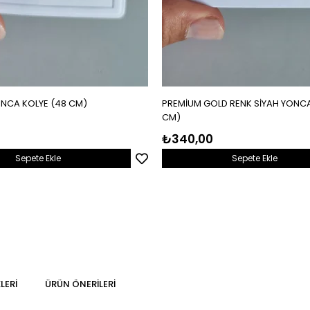
ONCA KOLYE (48 CM)
PREMİUM GOLD RENK SİYAH YONCA
CM)
₺340,00
Sepete Ekle
Sepete Ekle
LERI
ÜRÜN ÖNERILERI