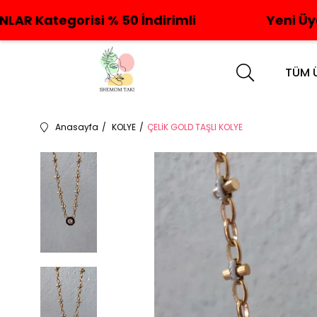
i % 50 İndirimli
Yeni Üyelere Özel %1
TÜM 
Anasayfa
KOLYE
ÇELİK GOLD TAŞLI KOLYE