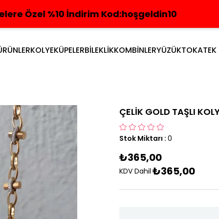
0 İndirim Kod:hoşgeldin10
4 AL 3 ÖDE
ÜRÜNLER
KOLYE
KÜPELER
BİLEKLİK
KOMBİNLER
YÜZÜK
TOKA
TEK
ÇELİK GOLD TAŞLI KOL
Stok Miktarı
:
0
₺365,00
₺365,00
KDV Dahil