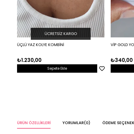
ÜCRETSIZ KARGO
ÜÇLÜ YAZ KOLYE KOMBİNİ
VİP GOLD Y
₺1.230,00
₺340,00
Sepete Ekle
ÜRÜN ÖZELLIKLERI
YORUMLAR
(0)
ÖDEME SEÇENEK