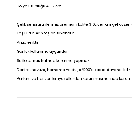
Kolye uzunluğu 41+7 cm
Çelik serisi ürünlerimiz premium kalite 316L cerrahi çelik üzeri
Taşlı ürünlerin taşları zirkondur.
Antialerjiktir.
Günlük kullanıma uygundur.
Su ile temas halinde kararma yapmaz.
Denize, havuza, hamama ve duşa %90'a kadar dayanaklıdır.
Parfüm ve benzeri kimyasallardan korunması halinde kara