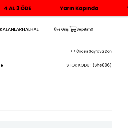
Yarın Kapında
Yeni Üyelere 
 KALANLAR
HALHAL
Üye Girişi
Sepetim
0
< < Önceki Sayfaya Dön
YE
STOK KODU
(She886)