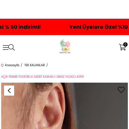
Yeni Üyelere Özel %10 İndirim Kod:hoşgeldi
0
Anasayfa
TEK KALANLAR
AÇIK PEMBE FOSFORLU SEDEF KABUKLU DENİZ YILDIZLI KÜPE