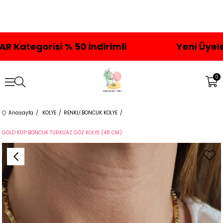
isi % 50 İndirimli
Yeni Üyelere Özel 
0
Anasayfa
KOLYE
RENKLİ BONCUK KOLYE
GOLD KÜP BONCUK TURKUAZ GÖZ KOLYE (48 CM)