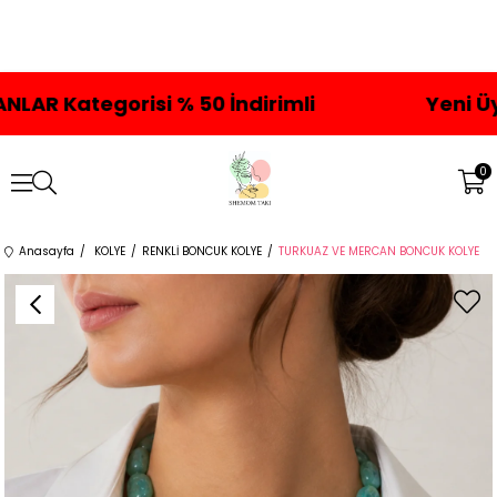
tegorisi % 50 İndirimli
Yeni Üyelere 
0
Anasayfa
KOLYE
RENKLİ BONCUK KOLYE
TURKUAZ VE MERCAN BONCUK KOLYE