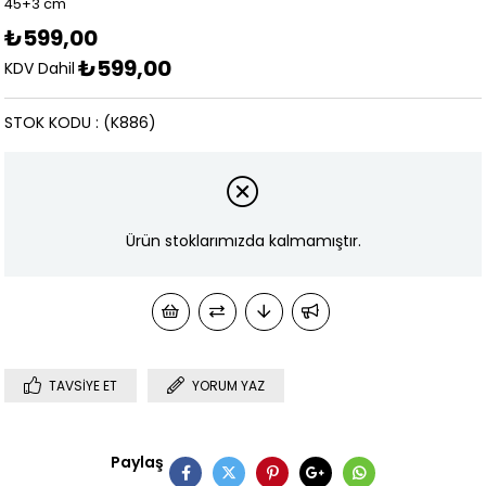
45+3 cm
₺599,00
₺599,00
KDV Dahil
STOK KODU
(K886)
Ürün stoklarımızda kalmamıştır.
TAVSIYE ET
YORUM YAZ
Paylaş