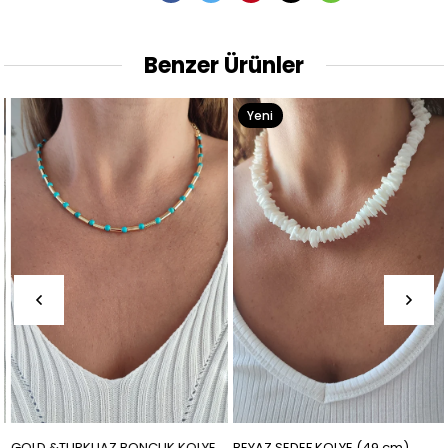
Benzer Ürünler
Yeni
Ürün
GOLD &TURKUAZ BONCUK KOLYE
BEYAZ SEDEF KOLYE (49 cm)