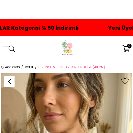
gorisi % 50 İndirimli
Yeni Üyelere Öz
0
Anasayfa
KOLYE
TURUNCU & TURKUAZ BONCUK KOLYE (48 CM)