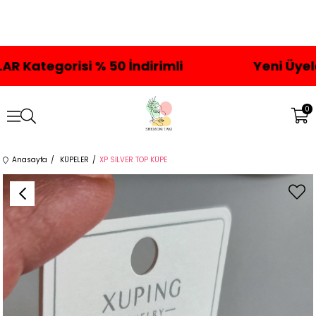
risi % 50 İndirimli
Yeni Üyelere Özel
0
Anasayfa
KÜPELER
XP SİLVER TOP KÜPE